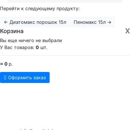
Перейти к следующему продукту:
← Диатомакс порошок 15л
Пеномакс 15л →
Х
Корзина
Вы еще ничего не выбрали
У Вас товаров:
0
шт.
= 0
р.
Оформить заказ
Контакты
ООО «ВитаЛаб» ИНН 6350028130, ОГРН
1206300050516
443022, г. Самара, Заводское шоссе, 23А